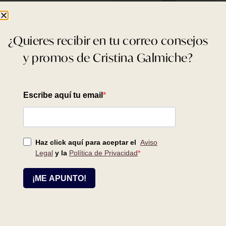
¿Quieres recibir en tu correo consejos
y promos de Cristina Galmiche?
Crema Dermowhite
Desmaquillante de Ojos y
Labios
50 ml
150 ml
74,00
€
18,50
€