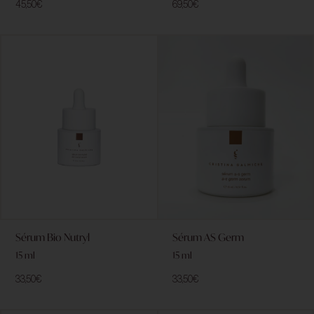
45,50
€
69,50
€
Sérum Bio Nutryl
Sérum AS Germ
15 ml
15 ml
33,50
€
33,50
€