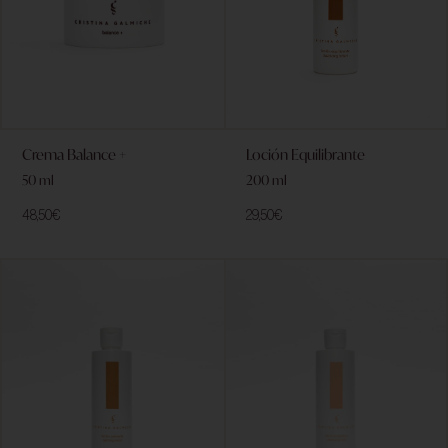
Crema Balance +
Loción Equilibrante
50 ml
200 ml
48,50
€
29,50
€