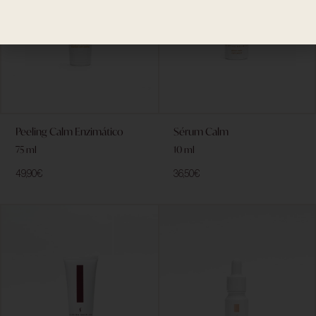
Peeling Calm Enzimático
Sérum Calm
75 ml
10 ml
49,90
€
36,50
€