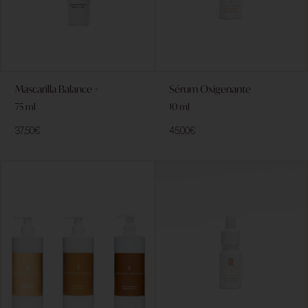
Mascarilla Balance +
Sérum Oxigenante
75 ml
10 ml
37,50
€
45,00
€