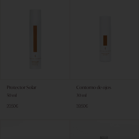
Protector Solar
Contorno de ojos
50 ml
30 ml
20,50
€
39,50
€