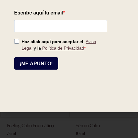
Labios
50 ml
150 ml
74,00
€
18,50
€
Peeling Calm Enzimático
Sérum Calm
75 ml
10 ml