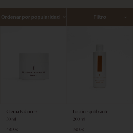
Filtro
Crema Balance +
Loción Equilibrante
50 ml
200 ml
48,50
€
29,50
€