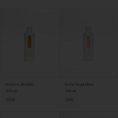
Loción Calmante
Leche Limpiadora
200 ml
200 ml
20,50
€
21,50
€