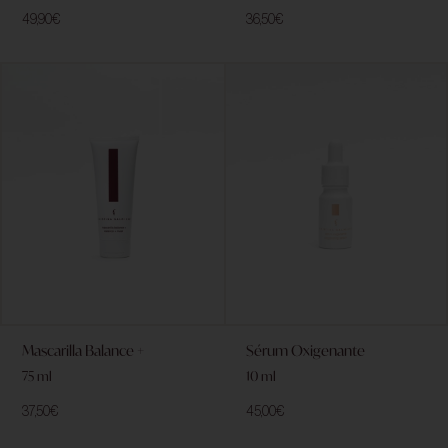
49,90
€
36,50
€
Mascarilla Balance +
Sérum Oxigenante
75 ml
10 ml
37,50
€
45,00
€