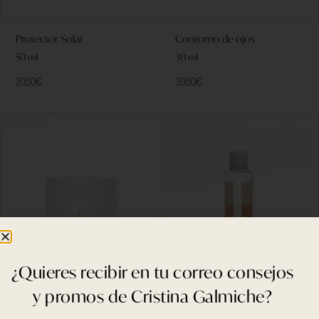
Protector Solar
Contorno de ojos
50 ml
30 ml
20,50
€
39,50
€
¿Quieres recibir en tu correo consejos
y promos de Cristina Galmiche?
Crema Dermowhite
Desmaquillante de Ojos y