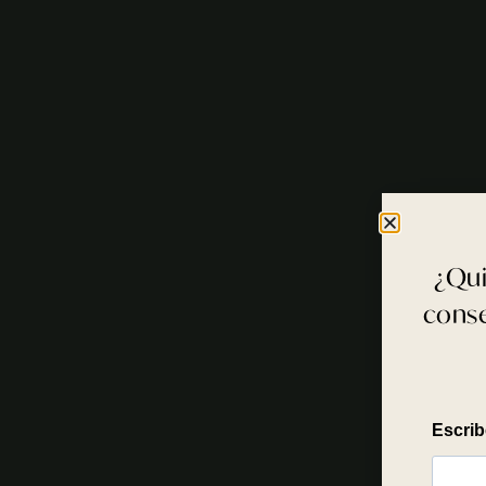
¿Qui
conse