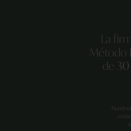
La fir
Método P
de
30 
Nuestra 
cuidad
c