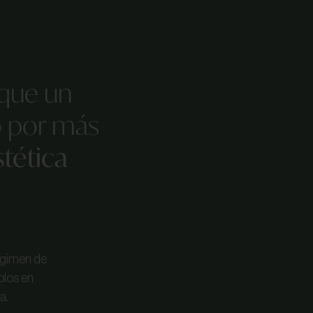
 que un
o por más
stética
égimen de
olos en
a.