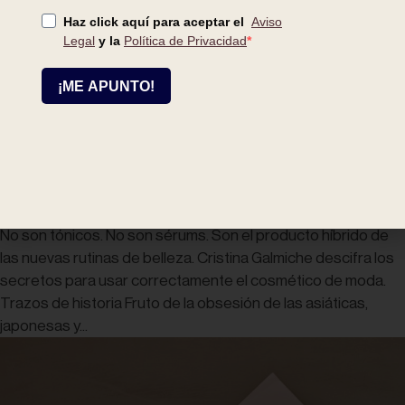
marzo 15, 2022
|
hidratación
,
Limpieza facial
,
piel
,
Piel con
machas
,
Piel con sensibilidad
,
Tratamientos anti edad
Lociones: el cosmético del
momento en 5 claves
No son tónicos. No son sérums. Son el producto híbrido de
las nuevas rutinas de belleza. Cristina Galmiche descifra los
secretos para usar correctamente el cosmético de moda.
Trazos de historia Fruto de la obsesión de las asiáticas,
japonesas y...