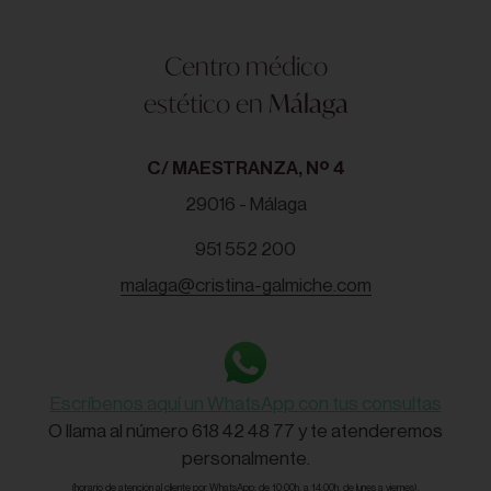
Centro médico
estético en
Málaga
C/ MAESTRANZA, Nº 4
29016 - Málaga
951 552 200
malaga@cristina-galmiche.com
Escríbenos aquí un WhatsApp con tus consultas
O llama al número 618 42 48 77 y te atenderemos
personalmente.
(horario de atención al cliente por WhatsApp: de 10:00h. a 14:00h. de lunes a viernes).