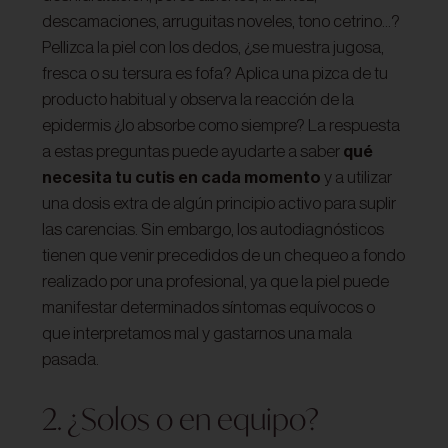
descamaciones, arruguitas noveles, tono cetrino…?
Pellizca la piel con los dedos, ¿se muestra jugosa,
fresca o su tersura es fofa? Aplica una pizca de tu
producto habitual y observa la reacción de la
epidermis ¿lo absorbe como siempre? La respuesta
a estas preguntas puede ayudarte a saber
qué
necesita tu cutis en cada momento
y a utilizar
una dosis extra de algún principio activo para suplir
las carencias. Sin embargo, los autodiagnósticos
tienen que venir precedidos de un chequeo a fondo
realizado por una profesional, ya que la piel puede
manifestar determinados síntomas equívocos o
que interpretamos mal y gastarnos una mala
pasada.
2. ¿Solos o en equipo?