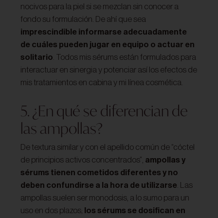
nocivos para la piel si se mezclan sin conocer a
fondo su formulación. De ahí que sea
imprescindible informarse adecuadamente
de cuáles pueden jugar en equipo o actuar en
solitario
. Todos mis sérums están formulados para
interactuar en sinergia y potenciar así los efectos de
mis tratamientos en cabina y mi línea cosmética.
5. ¿En qué se diferencian de
las ampollas?
De textura similar y con el apellido común de “cóctel
de principios activos concentrados”,
ampollas y
sérums tienen cometidos diferentes y no
deben confundirse a la hora de utilizarse
. Las
ampollas suelen ser monodosis, a lo sumo para un
uso en dos plazos;
los sérums se dosifican en