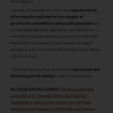
su uso?
Los más frecuentes son dos. Uno,
usarlos sin la
información suficiente y no seguir el
protocolo cosmético adecuado pautado
por
la marca (por ejemplo, aplicarlos como producto
único sin completar la rutina con un cosmético de
tratamiento a posteriori). Dos, mezclar sin saber
principios activos contraproducentes (como varios
ácidos a la vez).
¿Te ha gustado este post sobre Los
Secretos del
Boosting en 10 claves
? Lee a continuación…
ACCEDE EN EXCLUSIVA:
Pincha aquí para
acceder a la Tienda Online de Cristina
Galmiche y optar a la compra de un Pack
especial con nuestros 5 Sérum a un precio