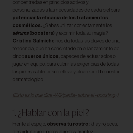
concentradas en principios activos y
personalizadas a las necesidades de cada piel para
potenciar la eficacia de los tratamientos
cosméticos.
¿Sabes utilizar correctamente los
sérums
(boosters)
y exprimir toda su magia?
Cristina Galmiche
nos da todas las claves de una
tendencia, que ha concretado en el lanzamiento de
cinco
sueros únicos,
capaces de actuar solos o
jugar en equipo, para cubrir las exigencias de todas
las pieles, sublimar su belleza y alcanzar el bienestar
dermatológico.
(Esto es lo que dice «Wikipedia» sobre el «boosting»)
1. ¿Hablar con la piel?
Frente al espejo,
observa tu rostro:
¿hay rojeces,
deshidratación, poros abiertos, tirantez,