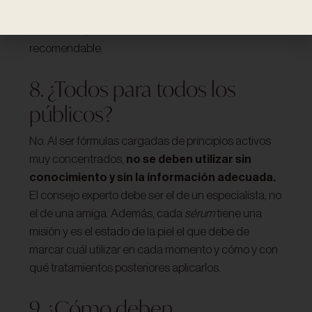
aplicarse a continuación ninguna crema de
tratamiento, en los cutis femeninos esto no es
recomendable.
8. ¿Todos para todos los
públicos?
No. Al ser fórmulas cargadas de principios activos
muy concentrados,
no se deben utilizar sin
conocimiento y sin la información adecuada.
El consejo experto debe ser el de un especialista, no
el de una amiga. Además, cada
sérum
tiene una
misión y es el estado de la piel el que debe de
marcar cuál utilizar en cada momento y cómo y con
qué tratamientos posteriores aplicarlos.
9. ¿Cómo deben