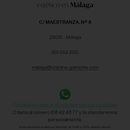
estético en
Málaga
C/ MAESTRANZA, Nº 4
29016 - Málaga
951 552 200
malaga@cristina-galmiche.com
Escríbenos aquí un WhatsApp con tus consultas
O llama al número 618 42 48 77 y te atenderemos
personalmente.
(horario de atención al cliente por WhatsApp: de 10:00h. a 14:00h. de lunes a viernes).