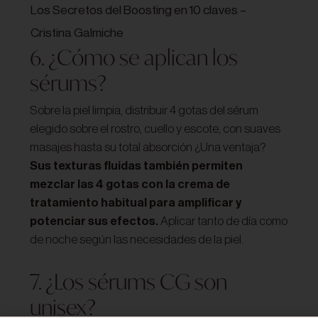
Los Secretos del Boosting en 10 claves –
Cristina Galmiche
6. ¿Cómo se aplican los
sérums?
Sobre la piel limpia, distribuir 4 gotas del sérum
elegido sobre el rostro, cuello y escote, con suaves
masajes hasta su total absorción ¿Una ventaja?
Sus texturas fluidas también permiten
mezclar las 4 gotas con la crema de
tratamiento habitual para amplificar y
potenciar sus efectos.
Aplicar tanto de día como
de noche según las necesidades de la piel.
7. ¿Los sérums CG son
unisex?