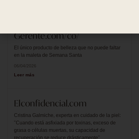
Leer más
Gerente.com/co/
El único producto de belleza que no puede faltar
en la maleta de Semana Santa
06/04/2026
Leer más
Elconfidencial.com
Cristina Galmiche, experta en cuidado de la piel:
"Cuando está asfixiada por toxinas, exceso de
grasa o células muertas, su capacidad de
recuperación se reduce drásticamente"