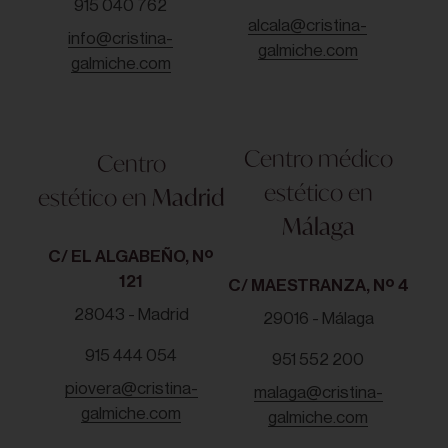
915 040 762
alcala@cristina-
info@cristina-
galmiche.com
galmiche.com
Centro médico
Centro
estético en
estético en
Madrid
Málaga
C/ EL ALGABEÑO, Nº
121
C/ MAESTRANZA, Nº 4
28043 - Madrid
29016 - Málaga
915 444 054
951 552 200
piovera@cristina-
malaga@cristina-
galmiche.com
galmiche.com