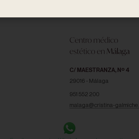
alcala@cristina-galmiche.
Centro médico
estético en
Málaga
C/ MAESTRANZA, Nº 4
29016 - Málaga
951 552 200
malaga@cristina-galmiche