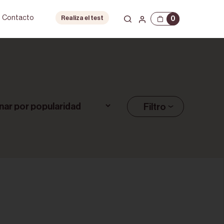
Contacto
0
Realiza el test
Filtro