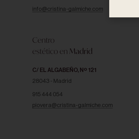
QUIERO ESTE TRATAMIENTO -
225,00
€
info@cristina-galmiche.com
Centro
estético en
Madrid
C/ EL ALGABEÑO, Nº 121
28043 - Madrid
915 444 054
piovera@cristina-galmiche.com