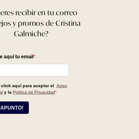
eres recibir en tu correo
jos y promos de Cristina
Galmiche?
Centro
estético en
Alcalá de
C/ SAN ISIDRO, Nº 1
28807 - Alcalá de Henares
918 810 785