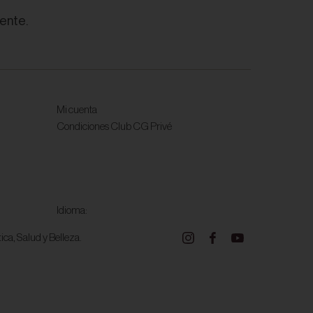
ente.
Mi cuenta
Condiciones Club CG Privé
Idioma:
ca, Salud y Belleza.