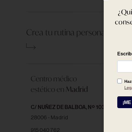
¿Qui
conse
Crea tu rutina personalizada
Centro médico
estético en
Madrid
C/ NUÑEZ DE BALBOA, Nº 103
28006 - Madrid
915 040 762