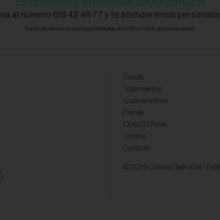
Escríbenos aquí un WhatsApp con tus consultas
ama al número 618 42 48 77 y te atenderemos personalm
(horario de atención al cliente por WhatsApp: de 10:00h. a 14:00h. de lunes a viernes).
Tienda
Tratamientos
Quiénes somos
Prensa
Club CG Privé
Centros
Contacto
© 2026 Cristina Galmiche - Estéti