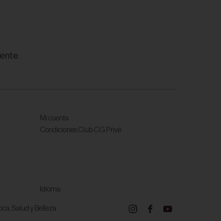
ente.
Mi cuenta
Condiciones Club CG Privé
Idioma:
ca, Salud y Belleza.