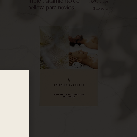
Triple tratamiento de
320,00
€
belleza para novios
(1 persona)