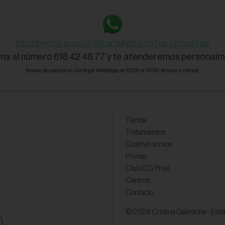
Escríbenos aquí un WhatsApp con tus consultas
ama al número 618 42 48 77 y te atenderemos personalm
(horario de atención al cliente por WhatsApp: de 10:00h. a 14:00h. de lunes a viernes).
Tienda
Tratamientos
Quiénes somos
Prensa
Club CG Privé
Centros
Contacto
© 2026 Cristina Galmiche - Estéti