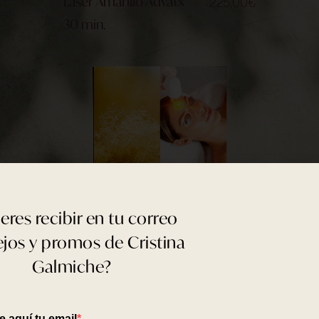
Láser Amarillo Advatx
225,00
€
30 min.
eres recibir en tu correo
jos y promos de Cristina
Galmiche?