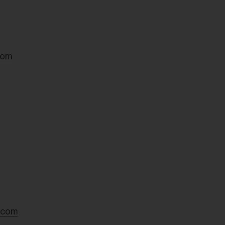
QUIERO ESTE TRATAMIENTO -
320,00
€
com
.com