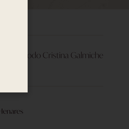
QUIERO ESTE TRATAMIENTO -
120,00
€
El Método Cristina Galmiche
 Henares