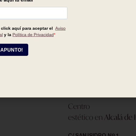
QUIERO ESTE TRATAMIENTO -
120,00
€
Centro
estético en
Alcalá de
C/ SAN ISIDRO, Nº 1