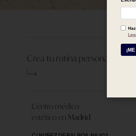
QUIERO ESTE TRATAMIENTO -
90,00
€
Crea tu rutina personalizada
Centro médico
estético en
Madrid
C/ NUÑEZ DE BALBOA, Nº 103