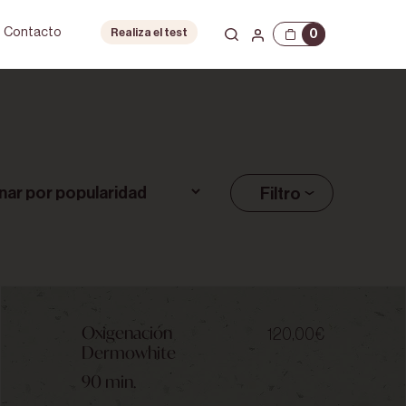
Contacto
0
Realiza el test
Filtro
Oxigenación
120,00
€
Dermowhite
90 min.