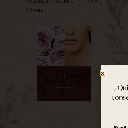
Oxigenación Balance +
120,00
€
90 min.
¿Qui
conse