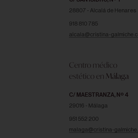
28807 - Alcalá de Henares
918 810 785
QUIERO ESTE TRATAMIENTO -
225,00
€
alcala@cristina-galmiche.
Centro médico
estético en
Málaga
C/ MAESTRANZA, Nº 4
29016 - Málaga
951 552 200
malaga@cristina-galmiche