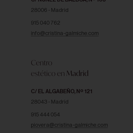
28006 - Madrid
915 040 762
QUIERO ESTE TRATAMIENTO -
120,00
€
info@cristina-galmiche.com
Centro
estético en
Madrid
C/ EL ALGABEÑO, Nº 121
28043 - Madrid
915 444 054
piovera@cristina-galmiche.com