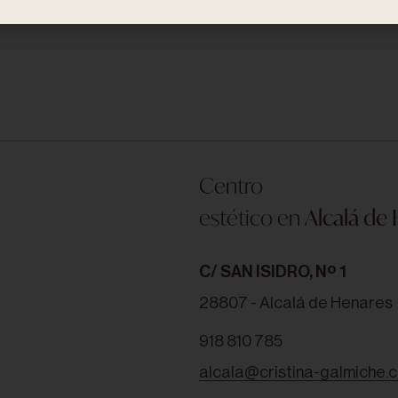
Centro
estético en
Alcalá de
C/ SAN ISIDRO, Nº 1
28807 - Alcalá de Henares
918 810 785
alcala@cristina-galmiche.