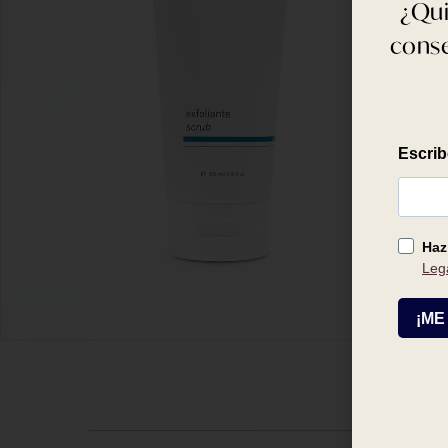
¿Qui
conse
LEER MÁS -
65,80
€