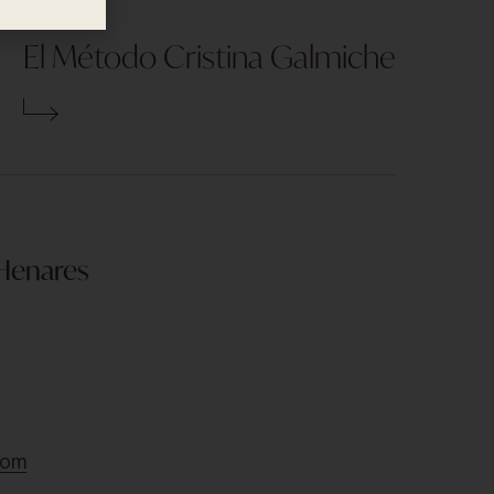
El Método Cristina Galmiche
 Henares
com