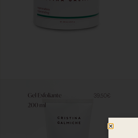
Gel Exfoliante
39,50
€
200 ml