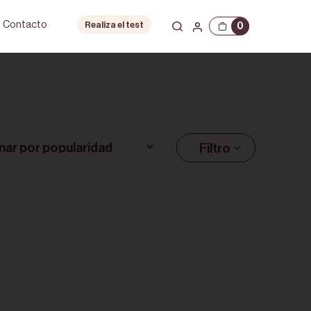
Contacto
0
Realiza el test
Filtro