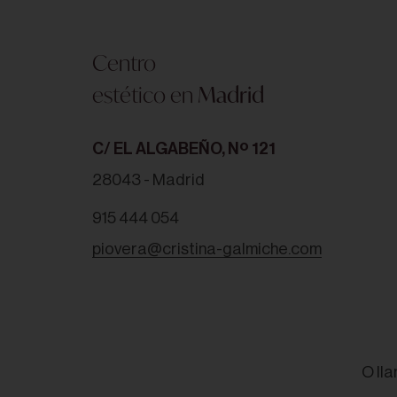
Centro
estético en
Madrid
C/ EL ALGABEÑO, Nº 121
28043 - Madrid
915 444 054
piovera@cristina-galmiche.com
O ll