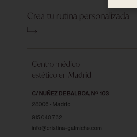
Crea tu rutina personalizada
Centro médico
estético en
Madrid
C/ NUÑEZ DE BALBOA, Nº 103
28006 - Madrid
915 040 762
LEER MÁS -
39,50
€
info@cristina-galmiche.com