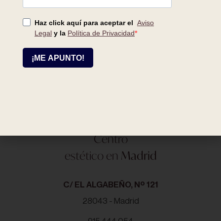
estético en
Alcalá de Henares
C/ SAN ISIDRO, Nº 1
28807 - Alcalá de Henares
918 810 785
alcala@cristina-galmiche.com
Centro
estético en
Madrid
C/ EL ALGABEÑO, Nº 121
28043 - Madrid