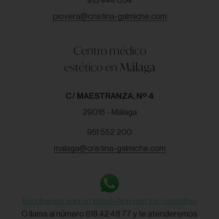
915 444 054
piovera@cristina-galmiche.com
Centro médico
estético en
Málaga
C/ MAESTRANZA, Nº 4
29016 - Málaga
951 552 200
malaga@cristina-galmiche.com
Escríbenos aquí un WhatsApp con tus consultas
O llama al número 618 42 48 77 y te atenderemos