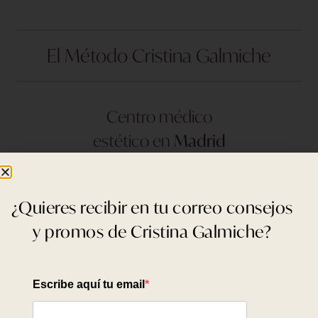
El Método Cristina Galmiche
Centro médico
estético en
Madrid
C/ NUÑEZ DE BALBOA, Nº 103
¿Quieres recibir en tu correo consejos
28006 - Madrid
y promos de Cristina Galmiche?
915 040 762
info@cristina-galmiche.com
Centro