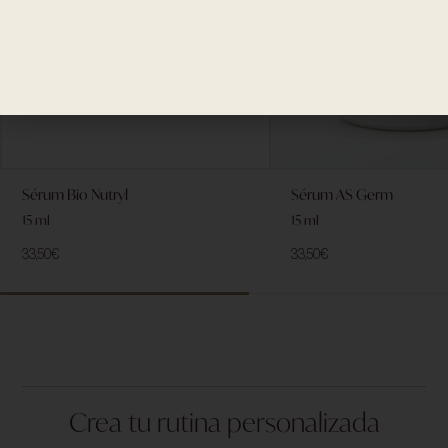
Sérum Bio Nutryl
Sérum AS Germ
15 ml
15 ml
33,50
€
33,50
€
Crea tu rutina personalizada