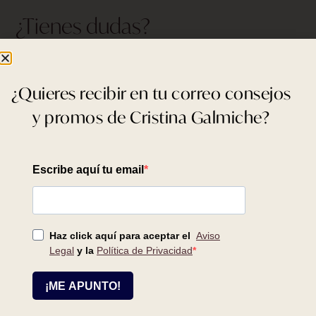
¿Tienes dudas?
Llámanos al
686 94 29 91
o mándanos un correo y te
ayudamos en tu proceso de compra.
¿Quieres recibir en tu correo consejos
pedidos@cristina-galmiche.com
y promos de Cristina Galmiche?
Relacionados