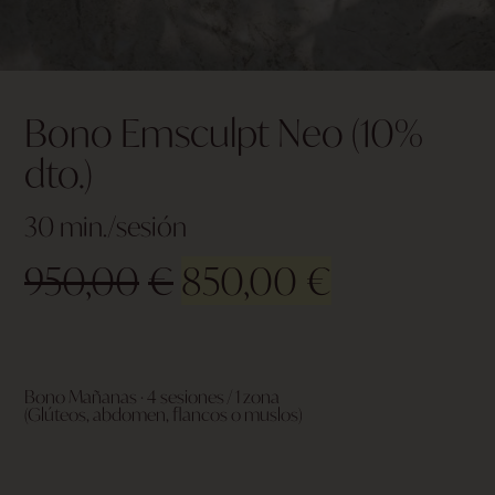
Bono Emsculpt Neo (10%
dto.)
30 min./sesión
950,00
€
850,00
€
Bono Mañanas · 4 sesiones / 1 zona
(Glúteos, abdomen, flancos o muslos)