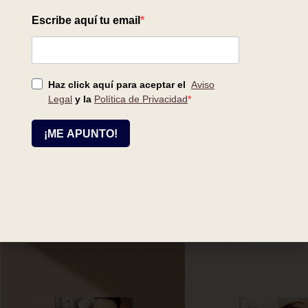
¿Tienes dudas?
Llámanos al
686 94 29 91
o mándanos un correo y te
ayudamos en tu proceso de compra.
pedidos@cristina-galmiche.com
Relacionados