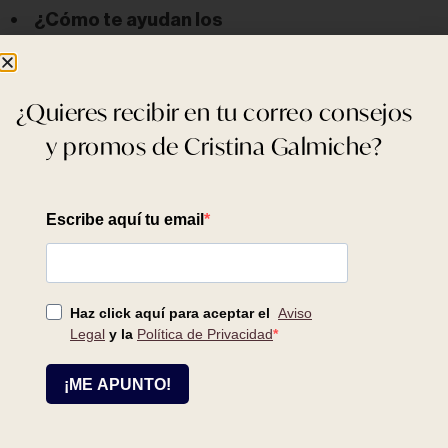
•
¿Cómo te ayudan los
productos/tratamientos de Cristina Galmiche
en tu día a día?:
Nunca he usado uno
¿Quieres recibir en tu correo consejos
•
Una película:
Forrest Gump
y promos de Cristina Galmiche?
•
Un color:
El azul
•
Un nombre de varón:
Mateo
•
Un nombre de mujer:
Paula
•
¿Qué es lo que más te gusta de Cristina
Galmiche?:
No conozco aún
•
Un personaje histórico que te hubiera
gustado conocer personalmente:
Isabel la