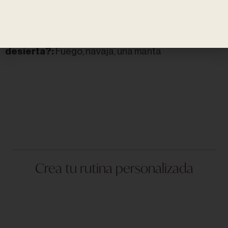
católica
•
¿Qué tres cosas te llevarías a una isla
desierta?:
Fuego, navaja, una manta
Crea tu rutina personalizada