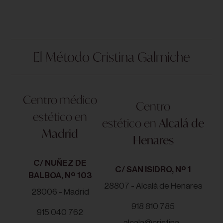
El Método Cristina Galmiche
Centro médico
Centro
estético en
estético en
Alcalá de
Madrid
Henares
C/ NUÑEZ DE
C/ SAN ISIDRO, Nº 1
BALBOA, Nº 103
28807 - Alcalá de Henares
28006 - Madrid
918 810 785
915 040 762
alcala@cristina-