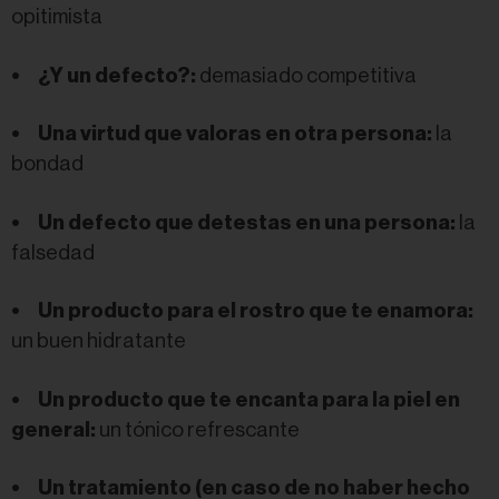
opitimista
•
¿Y un defecto?:
demasiado competitiva
•
Una virtud que valoras en otra persona:
la
bondad
•
Un defecto que detestas en una persona:
la
falsedad
•
Un producto para el rostro que te enamora:
un buen hidratante
•
Un producto que te encanta para la piel en
general:
un tónico refrescante
•
Un tratamiento (en caso de no haber hecho