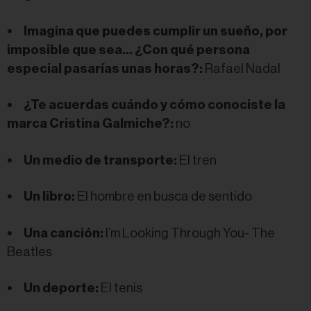
•
Imagina que puedes cumplir un sueño, por
imposible que sea… ¿Con qué persona
especial pasarías unas horas?:
Rafael Nadal
•
¿Te acuerdas cuándo y cómo conociste la
marca Cristina Galmiche?:
no
•
Un medio de transporte:
El tren
•
Un libro:
El hombre en busca de sentido
•
Una canción:
I’m Looking Through You- The
Beatles
•
Un deporte:
El tenis