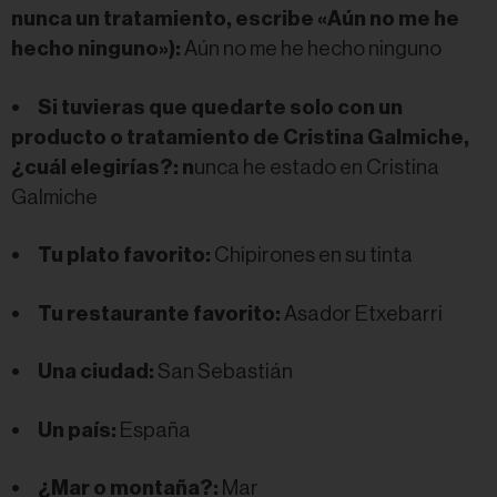
nunca un tratamiento, escribe «Aún no me he
hecho ninguno»):
Aún no me he hecho ninguno
•
Si tuvieras que quedarte solo con un
producto o tratamiento de Cristina Galmiche,
¿cuál elegirías?: n
unca he estado en Cristina
Galmiche
•
Tu plato favorito:
Chipirones en su tinta
•
Tu restaurante favorito:
Asador Etxebarri
•
Una ciudad:
San Sebastián
•
Un país:
España
•
¿Mar o montaña?:
Mar