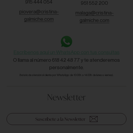
915 444 054
951 552 200
piovera@cristina-
malaga@cristina-
galmiche.com
galmiche.com
Escríbenos aquí un WhatsApp con tus consultas
O llama al número 618 42 48 77 y te atenderemos
personalmente.
(horario de atención al cliente por WhatsApp: de 10:00h. a 14:00h. de lunes a viernes).
Newsletter
Suscríbete a la Newsletter