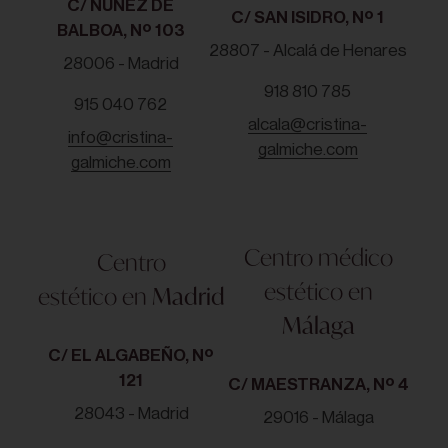
C/ NUÑEZ DE
C/ SAN ISIDRO, Nº 1
BALBOA, Nº 103
28807 - Alcalá de Henares
28006 - Madrid
918 810 785
915 040 762
alcala@cristina-
info@cristina-
galmiche.com
galmiche.com
Centro médico
Centro
estético en
estético en
Madrid
Málaga
C/ EL ALGABEÑO, Nº
121
C/ MAESTRANZA, Nº 4
28043 - Madrid
29016 - Málaga