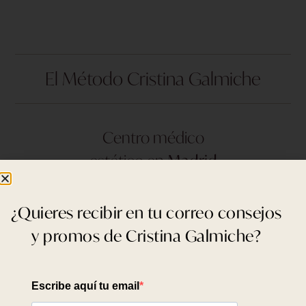
El Método Cristina Galmiche
Centro médico
estético en
Madrid
C/ NUÑEZ DE BALBOA, Nº 103
¿Quieres recibir en tu correo consejos
28006 - Madrid
y promos de Cristina Galmiche?
915 040 762
info@cristina-galmiche.com