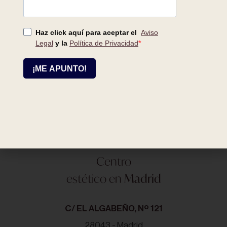
Centro
estético en
Alcalá de Henares
C/ SAN ISIDRO, Nº 1
28807 - Alcalá de Henares
918 810 785
alcala@cristina-galmiche.com
Centro
estético en
Madrid
C/ EL ALGABEÑO, Nº 121
28043 - Madrid